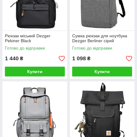
Рюкзак міський Dezger
Сумка рюкзак для ноутбука
Pekiner Black
Dezger Berliner сірий
Готово до відправки
Готово до відправки
1 440
1 098
₴
₴
Купити
Купити