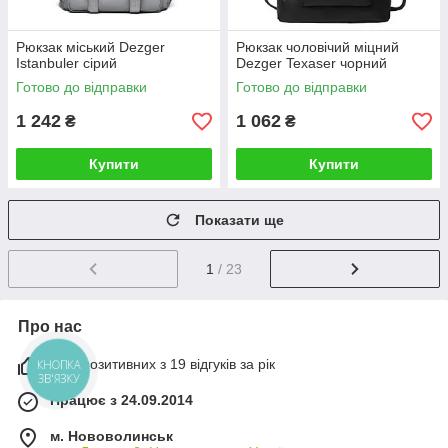
Рюкзак міський Dezger
Рюкзак чоловічий міцний
Istanbuler сірий
Dezger Texaser чорний
Готово до відправки
Готово до відправки
1 242
1 062
₴
₴
Купити
Купити
Показати ще
1
/ 23
Про нас
95% позитивних з 19 відгуків за рік
КНОПКА
ЗВ'ЯЗКУ
Працює з 24.09.2014
м. Нововолинськ