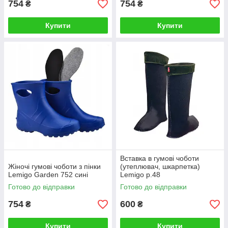
754
754
₴
₴
Купити
Купити
Вставка в гумові чоботи
Жіночі гумові чоботи з пінки
(утеплювач, шкарпетка)
Lemigo Garden 752 сині
Lemigo р.48
Готово до відправки
Готово до відправки
754
600
₴
₴
Купити
Купити