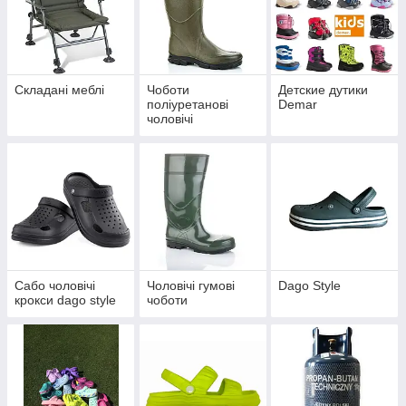
Складані меблі
Чоботи
Детские дутики
поліуретанові
Demar
чоловічі
Сабо чоловічі
Чоловічі гумові
Dago Style
крокси dago style
чоботи