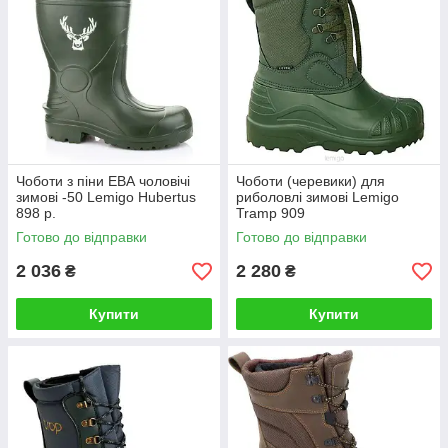
Чоботи з піни ЕВА чоловічі
Чоботи (черевики) для
зимові -50 Lemigo Hubertus
риболовлі зимові Lemigo
898 р.
Tramp 909
Готово до відправки
Готово до відправки
2 036
2 280
₴
₴
Купити
Купити