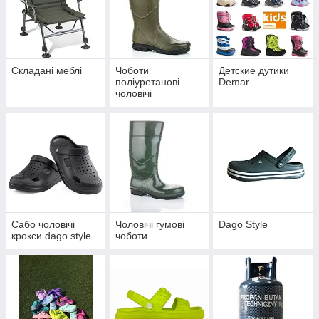
Складані меблі
Чоботи
Детские дутики
поліуретанові
Demar
чоловічі
Сабо чоловічі
Чоловічі гумові
Dago Style
крокси dago style
чоботи