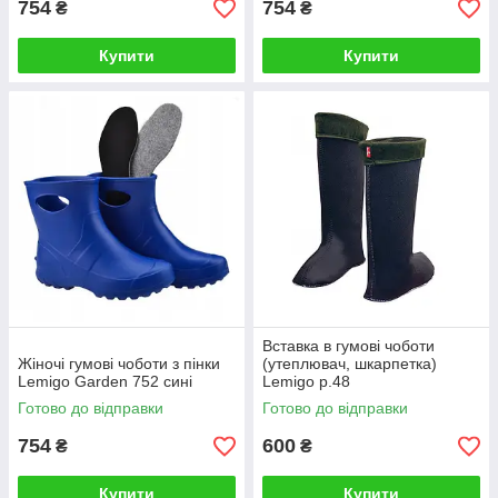
754
754
₴
₴
Купити
Купити
Вставка в гумові чоботи
Жіночі гумові чоботи з пінки
(утеплювач, шкарпетка)
Lemigo Garden 752 сині
Lemigo р.48
Готово до відправки
Готово до відправки
754
600
₴
₴
Купити
Купити