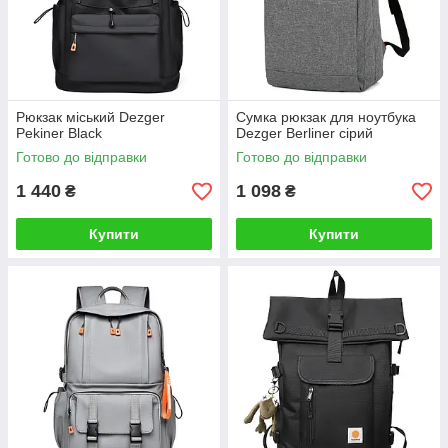
Рюкзак міський Dezger
Сумка рюкзак для ноутбука
Pekiner Black
Dezger Berliner сірий
Готово до відправки
Готово до відправки
1 440
1 098
₴
₴
Купити
Купити