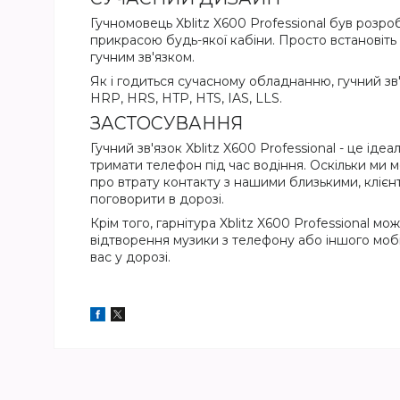
Гучномовець Xblitz X600 Professional був розр
прикрасою будь-якої кабіни. Просто встановіть 
гучним зв'язком.
Як і годиться сучасному обладнанню, гучний зв'я
HRP, HRS, HTP, HTS, IAS, LLS.
ЗАСТОСУВАННЯ
Гучний зв'язок Xblitz X600 Professional - це і
тримати телефон під час водіння. Оскільки ми 
про втрату контакту з нашими близькими, клієнт
поговорити в дорозі.
Крім того, гарнітура Xblitz X600 Professional 
відтворення музики з телефону або іншого мо
вас у дорозі.