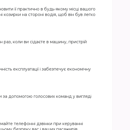
овити її практично в будь-якому місці вашого
 козирки на стороні водія, щоб він був легко
н раз, коли ви сідаєте в машину, пристрій
чність експлуатації і забезпечує економічну
ки за допомогою голосових команд у вигляді
иймайте телефонні дзвінки при керуванні
цьому безпеку вас і ваших пасажирів.