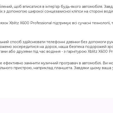
облений, щоб вписатися в інтер'єр будь-якого автомобіля. За
їх з допомогою широкої сонцезахисної кліпси на стороні водія
зок Xblitz X600 Professional підтримує всі сучасні технології,
деальний спосіб здійснювати телефонні дзвінки без допомоги р
можемо зосередитися на дорозі, наша безпека подорожей зрос
ами або друзями під час водіння - з гарнітурою Xblitz X600 Pr
може ефективно замінити музичний програвач в автомобілі. Ви
більного пристрою, наприклад планшета. Завдяки цьому ваш