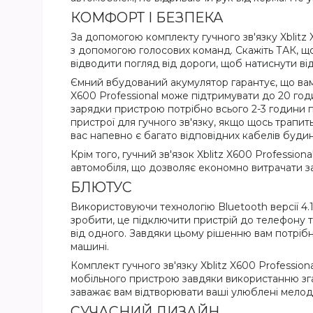
КОМФОРТ І БЕЗПЕКА
За допомогою комплекту гучного зв'язку Xblitz X
з допомогою голосових команд. Скажіть ТАК, щ
відводити погляд від дороги, щоб натиснути ві
Ємний вбудований акумулятор гарантує, що вам 
X600 Professional може підтримувати до 20 годи
зарядки пристрою потрібно всього 2-3 години
пристрої для гучного зв'язку, якщо щось трапит
вас напевно є багато відповідних кабелів будин
Крім того, гучний зв'язок Xblitz X600 Professio
автомобіля, що дозволяє економно витрачати за
БЛЮТУС
Використовуючи технологію Bluetooth версії 4.1
зробити, це підключити пристрій до телефону т
від одного. Завдяки цьому рішенню вам потрібн
машині.
Комплект гучного зв'язку Xblitz X600 Professi
мобільного пристрою завдяки використанню згада
заважає вам відтворювати ваші улюблені мелоді
СУЧАСНИЙ ДИЗАЙН