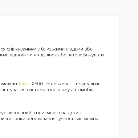
теся спілкуванням з близькими людьми або
ьно відповісти на дзвінок або зателефонувати
комплект
Xblitz
X600 Professional - це ідеальне
налаштування системи в кожному автомобілі.
рпус виконаний з приємного на дотик
ликі кнопки регулювання гучності, які можна