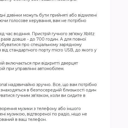
ідні дзвінки можуть бути прийняті або відхилені
уючи голосове керування, вам не потрібно
час водіння. Пристрій гучного зв'язку Xblitz
 разів довше - до 700 годин. А для повної
урбуватися про спеціальному зарядному
я від стандартного порту micro USB, до якого у
трій включається при відкритті дверцят
ій при управлінні автомобілем.
ional надзвичайно зручно. Все, що вам потрібно
и знаходяться в безпосередній близькості один
атися гучним зв'язком, коли ви сидите в
дтворення музики з телефону або іншого
ені музикою, відтвореної по радіо, ніщо не
дований в ваш телефон.