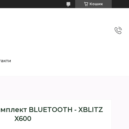
Кошик
такти
омплект BLUETOOTH - XBLITZ
X600