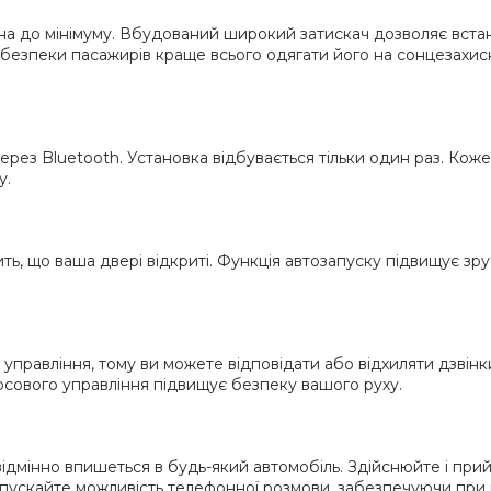
ена до мінімуму. Вбудований широкий затискач дозволяє встан
 безпеки пасажирів краще всього одягати його на сонцезахисні
 через Bluetooth. Установка відбувається тільки один раз. Коже
у.
ить, що ваша двері відкриті. Функція автозапуску підвищує зру
о управління, тому ви можете відповідати або відхиляти дзвін
осового управління підвищує безпеку вашого руху.
ка відмінно впишеться в будь-який автомобіль. Здійснюйте і пр
упускайте можливість телефонної розмови, забезпечуючи при 