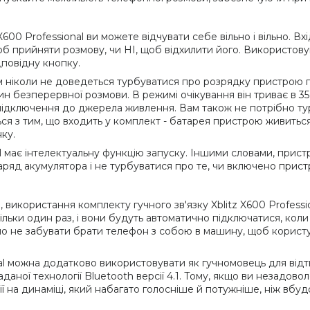
600 Professional ви можете відчувати себе вільно і вільно. Вх
об прийняти розмову, чи НІ, щоб відхилити його. Використов
дповідну кнопку.
ніколи не доведеться турбуватися про розрядку пристрою під 
н безперервної розмови. В режимі очікування він триває в 35
 підключення до джерела живлення. Вам також не потрібно т
ься з тим, що входить у комплект - батарея пристрою живитьс
ку.
nal має інтелектуальну функцію запуску. Іншими словами, прис
ряд акумулятора і не турбуватися про те, чи включено пристр
, використання комплекту гучного зв'язку Xblitz X600 Profess
ільки один раз, і вони будуть автоматично підключатися, кол
о не забувати брати телефон з собою в машину, щоб користув
onal можна додатково використовувати як гучномовець для ві
ної технології Bluetooth версії 4.1. Тому, якщо ви незадовол
ї на динаміці, який набагато голосніше й потужніше, ніж вбу