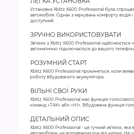
ЛЕГКА УСТАНОВКА
Установка Xblitz X600 Professional була спрощ
автомобіля. Однак з міркувань комфорту водія і
доступний.
ЗРУЧНО ВИКОРИСТОВУВАТИ
Зв'язок з Xblitz X600 Professional здійснюється
автоматично підключається до вашого телефон
РОЗУМНИЙ СТАРТ
Xblitz X600 Professional прокинеться, коли вияв
роботу вбудованого акумулятора.
ВІЛЬНІ СВОЇ РУКИ
Xblitz X600 Professional має функцію голосовог
команд «ТАК» або «НІ». Вбудована функція гол
ДЕТАЛЬНИЙ ОПИС
Xblitz X600 Professional - це гучний зв'язок, я
автомобілем, не відриваючи рук від керма. Не 