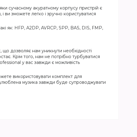
вдяки сучасному акуратному корпусу пристрій є
, і ви зможете легко і зручно користуватися
 такі як: HFP, A2DP, AVRCP, SPP, BAS, DIS, FMP,
ук, що дозволяє нам уникнути необхідності
тає. Крім того, нам не потрібно турбуватися
ofessional у вас завжди є можливість
 можете використовувати комплект для
а улюблена музика завжди буде супроводжувати