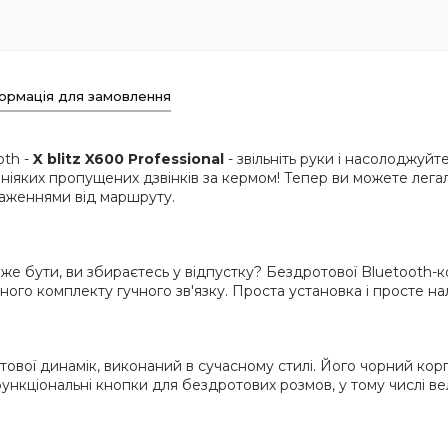
ормація для замовлення
oth -
X blitz X600 Professional
- звільніть руки і насолоджуй
іяких пропущених дзвінків за кермом! Тепер ви можете легал
раженнями від маршруту.
е бути, ви збираєтесь у відпустку? Бездротової Bluetooth-
льного комплекту гучного зв'язку. Проста установка і просте 
ротової динамік, виконаний в сучасному стилі. Його чорний ко
ункціональні кнопки для бездротових розмов, у тому числі ве