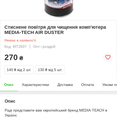
Стиснене повітря для чищення комп'ютера
MEDIA-TECH AIR DUSTER
Немає в наявності
Код: MT2607
Опт і роздріб
270
₴
140 ₴
від 2 шт.
130 ₴
від 5 шт.
Опис
Характеристики
Доставка
Оплата
Умови п
Опис
Раді представити вам європейський бренд MEDIA-TEACH в
Україні.