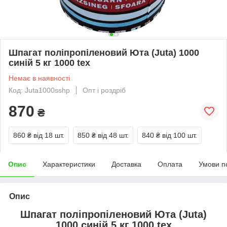
Шпагат поліпропіленовий Юта (Juta) 1000
синій 5 кг 1000 tex
Немає в наявності
Код: Juta1000sshp
Опт і роздріб
870
₴
860 ₴
від 18 шт.
850 ₴
від 48 шт.
840 ₴
від 100 шт.
Опис
Характеристики
Доставка
Оплата
Умови п
Опис
Шпагат поліпропіленовий Юта (Juta)
1000 синій 5 кг 1000 tex