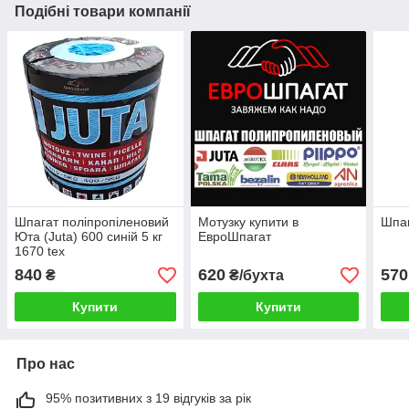
Подібні товари компанії
Шпагат поліпропіленовий
Мотузку купити в
Шпаг
Юта (Juta) 600 синій 5 кг
ЕвроШпагат
1670 tex
840
620
570
₴
₴/бухта
Купити
Купити
Про нас
95% позитивних з 19 відгуків за рік