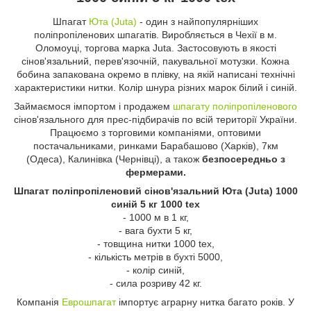
Шпагат
Юта (Juta)
- один з найпопулярніших
поліпропіленових шпагатів. Виробляється в Чехії в м.
Оломоуці, торгова марка Juta. Застосовують в якості
сінов'язальний, перев'язочній, пакувальної мотузки. Кожна
бобина запакована окремо в плівку, на якій написані технічні
характеристики нитки. Колір шнура різних марок білий і синій.
Займаємося імпортом і продажем
шпагату поліпропіленового
сінов'язального для прес-підбирачів по всій території України.
Працюємо з торговими компаніями, оптовими
постачальниками, ринками Барабашово (Харків), 7км
(Одеса), Калинівка (Чернівці), а також
безпосередньо з
фермерами.
Шпагат поліпропіленовий сінов'язальний Юта (Juta) 1000
синій 5 кг 1000 tex
- 1000 м в 1 кг,
- вага бухти 5 кг,
- товщина нитки 1000 tex,
- кількість метрів в бухті 5000,
- колір синій,
- сила розриву 42 кг.
Компанія
Еврошпагат
імпортує аграрну нитка багато років. У