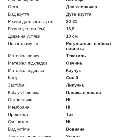
Стать
Для хлопчиків
Вид взуття
Дута взуття
Розмір дитячого взуття
20-21
Розмір устілки (см)
13,5
Довжина устілки
13 см
Повнота взуття
Регульовані підйом і
повнота
Матеріал верху
Текстиль
Матеріал підкладки
Овчина
Матеріал підошви
Каучук
Колір
Синій
Застібка
Липучка
Каблук/Підошва
Плоска підошва
Ортопедичні
Ні
Мембрана
Ні
Прошивка
Так
Супінатор
Ні
Вид устілки
Вовняна
Тип кріплення устілки
Знімна