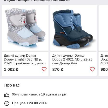
Дитячі дутики Demar
Дитячі дутики Demar
Дитя
Doggy 2 light 4026 NB р.
Doggy 2 4021 ND р.22-23
Dogg
20-21 сіро-блакитні Демар
сині Демар Догі
4021
Догі Лайт
1 002
870
900
₴
₴
Про нас
95% позитивних з 19 відгуків за рік
Працює з 24.09.2014