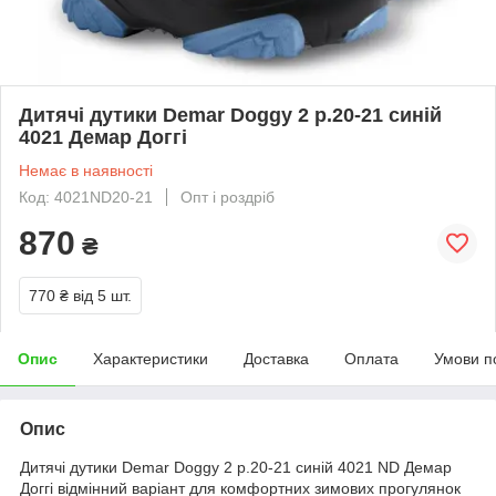
Дитячі дутики Demar Doggy 2 р.20-21 синій
4021 Демар Доггі
Немає в наявності
Код: 4021ND20-21
Опт і роздріб
870
₴
770 ₴
від 5 шт.
Опис
Характеристики
Доставка
Оплата
Умови п
Опис
Дитячі дутики Demar Doggy 2 р.20-21 синій 4021 ND Демар
Доггі відмінний варіант для комфортних зимових прогулянок