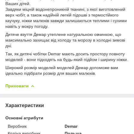
Ваших дітей.
Завдяки міцній водонепроникній тканині, з якої виготовлений
верх чобіт, а також надійній легкій підошві з термостійкого
каучуку, ніжки малюків завжди залишаються теплими і сухими
навіть у мокру погоду.
Дитяче взуття Демар утеплене натуральною овчинкою, що
максимально захищає від холоду та морозу в холодні зимові
дні.
Так, як дитячі чобітки Demar мають досить простору повноту
моделей - вони підходять на будь-який підйом і ширину ніжки.
Широкий розмір моделей моделей Демар допоможе вам
ідеально підібрати розмір для ваших малюків.
Приховати
Характеристики
Основні атрибути
Виробник
Demar
Країна виробник
Польща