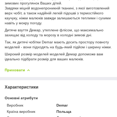
зимових прогулянок Ваших дітей.
Завдяки міцній водонепроникній тканині, з якої виготовлений
верх чобіт, а також надійній легкій підошві з термостійкого
каучуку, ніжки малюків завжди залишаються теплими і сухими
навіть у мокру погоду.
Дитяче взуття Демар, утеплене флісом, що максимально
захищає від холоду та морозу в холодні зимові дні.
Так, як дитячі чобітки Demar мають досить простору повноту
моделей - вони підходять на будь-який підйом і ширину ніжки.
Широкий розмір моделей моделей Демар допоможе вам
ідеально підібрати розмір для ваших малюків.
Приховати
Характеристики
Основні атрибути
Виробник
Demar
Країна виробник
Польща