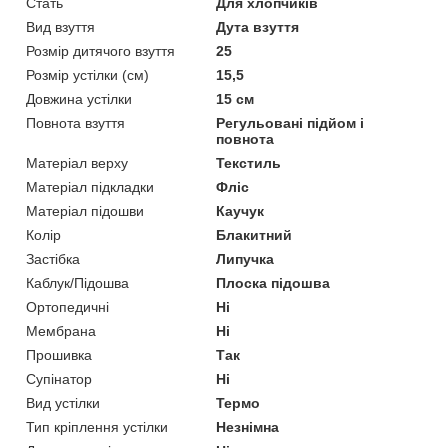
Стать
Для хлопчиків
Вид взуття
Дута взуття
Розмір дитячого взуття
25
Розмір устілки (см)
15,5
Довжина устілки
15 см
Повнота взуття
Регульовані підйом і
повнота
Матеріал верху
Текстиль
Матеріал підкладки
Фліс
Матеріал підошви
Каучук
Колір
Блакитний
Застібка
Липучка
Каблук/Підошва
Плоска підошва
Ортопедичні
Ні
Мембрана
Ні
Прошивка
Так
Супінатор
Ні
Вид устілки
Термо
Тип кріплення устілки
Незнімна