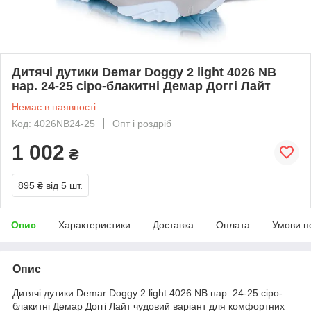
Дитячі дутики Demar Doggy 2 light 4026 NB
нар. 24-25 сіро-блакитні Демар Доггі Лайт
Немає в наявності
Код: 4026NB24-25
Опт і роздріб
1 002
₴
895 ₴
від 5 шт.
Опис
Характеристики
Доставка
Оплата
Умови п
Опис
Дитячі дутики Demar Doggy 2 light 4026 NB нар. 24-25 сіро-
блакитні Демар Доггі Лайт чудовий варіант для комфортних