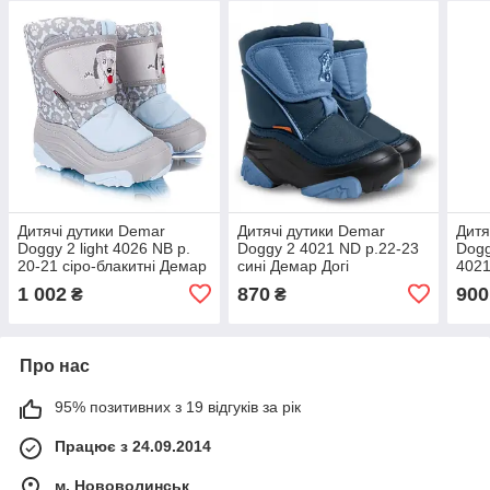
Дитячі дутики Demar
Дитячі дутики Demar
Дитя
Doggy 2 light 4026 NB р.
Doggy 2 4021 ND р.22-23
Dogg
20-21 сіро-блакитні Демар
сині Демар Догі
4021
Догі Лайт
1 002
870
900
₴
₴
Про нас
95% позитивних з 19 відгуків за рік
Працює з 24.09.2014
м. Нововолинськ