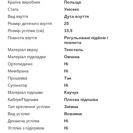
Країна виробник
Польща
Стать
Унісекс
Вид взуття
Дута взуття
Розмір дитячого взуття
25
Розмір устілки (см)
15,5
Повнота взуття
Регульовані підйом і
повнота
Матеріал верху
Текстиль
Матеріал підкладки
Овчина
Ортопедичні
Ні
Мембрана
Ні
Прошивка
Так
Супінатор
Ні
Матеріал підошви
Каучук
Каблук/Підошва
Плоска підошва
Тип кріплення устілки
Знімна
Вид устілки
Вовняна
Дихаюча устілка
Ні
Устілка з підігрівом
Ні