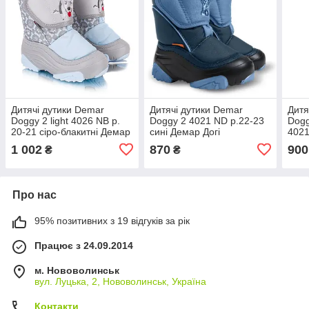
Дитячі дутики Demar
Дитячі дутики Demar
Дитя
Doggy 2 light 4026 NB р.
Doggy 2 4021 ND р.22-23
Dogg
20-21 сіро-блакитні Демар
сині Демар Догі
4021
Догі Лайт
1 002
870
900
₴
₴
Про нас
95% позитивних з 19 відгуків за рік
Працює з 24.09.2014
м. Нововолинськ
вул. Луцька, 2, Нововолинськ, Україна
Контакти