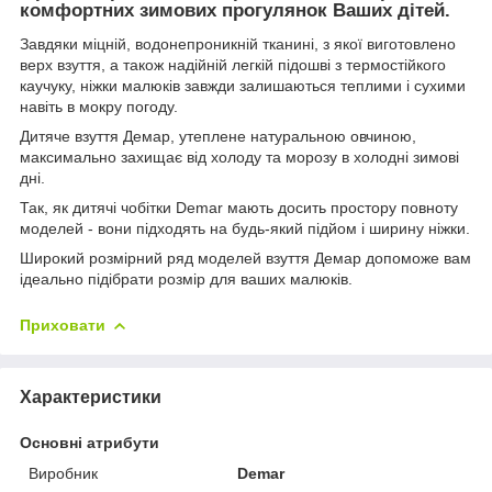
комфортних зимових прогулянок Ваших дітей.
Завдяки міцній, водонепроникній тканині, з якої виготовлено
верх взуття, а також надійній легкій підошві з термостійкого
каучуку, ніжки малюків завжди залишаються теплими і сухими
навіть в мокру погоду.
Дитяче взуття Демар, утеплене натуральною овчиною,
максимально захищає від холоду та морозу в холодні зимові
дні.
Так, як дитячі чобітки Demar мають досить простору повноту
моделей - вони підходять на будь-який підйом і ширину ніжки.
Широкий розмірний ряд моделей взуття Демар допоможе вам
ідеально підібрати розмір для ваших малюків.
Приховати
Характеристики
Основні атрибути
Виробник
Demar