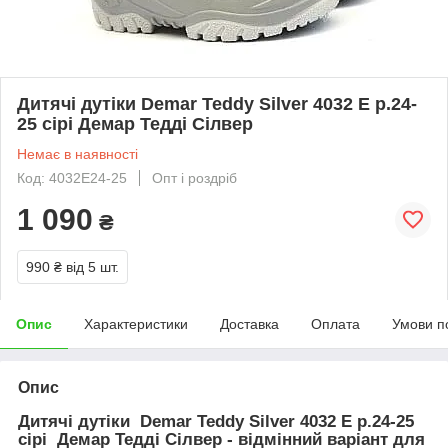
Дитячі дутіки Demar Teddy Silver 4032 E р.24-
25 сірі Демар Тедді Сілвер
Немає в наявності
Код: 4032E24-25
Опт і роздріб
1 090
₴
990 ₴
від 5 шт.
Опис
Характеристики
Доставка
Оплата
Умови п
Опис
Дитячі дутіки Demar Teddy Silver 4032 E р.24-25
сірі Демар Тедді Сілвер - відмінний варіант для