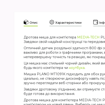
Опис
Характеристики
Інф
Дротова миша для комп'ютера
MEDIA-TECH
PL
Завдяки своїй надійній конструкції та передов
Оптичний датчик роздільної здатності 800 dpi 
важливо для роботи з графічними програмами, 
неперевершену точність та реакцію, які покращ
Ця мишка має стильний чорний дизайн, який виг
будь-якого комп'ютера чи
ноутбука
.
Мишка PLANO MT1091K підходить для обох рук, 
ідеально, не створюючи дискомфорту навіть піс
зручно переглядати веб-сторінки або прокручу
Завдяки дротовому з'єднанню, ви отримуєте ста
буде готова до використання.
Дротова мишка для комп'ютера MEDIA-TECH PLA
комп'ютером на новий рівень. Виберіть цю миш