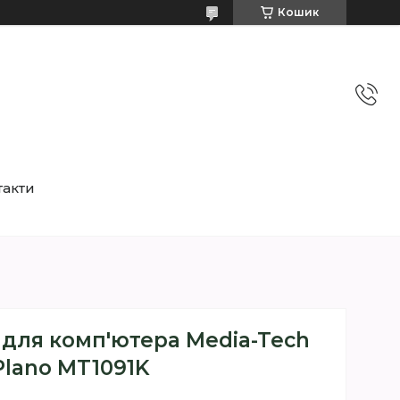
Кошик
такти
для комп'ютера Media-Tech
Plano MT1091K