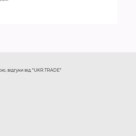
ою, відгуки від "UKR.TRADE"