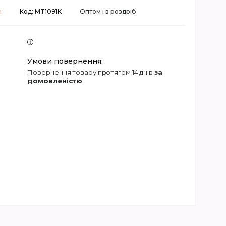
і
Код:
MT1091K
Оптом і в роздріб
повернення товару протягом 14 днів
за
домовленістю