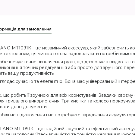
ормація для замовлення
ANO MT1091K – це незамінний аксесуар, який забезпечить ко
им технологіям, ця мишка готова задовольнити потреби вимогл
забезпечує точне визначення рухів, що дозволяє швидко та т
виконання точних редагування або просто для зручного пере
ать вашу продуктивність.
лядає сучасно та елегантно. Вона має універсальний інтерфе
що робить її зручною для всіх користувачів. Завдяки своєму 
ля тривалого використання. Три кнопки та колесо прокручуван
вати довгі документи.
більне підключення і не потребуєте заряджання акумуляторів
NO MT1091K – це надійний, зручний та ефективний аксесуар
ку та насолоджуйтесь зручністю та точністю керування курсо