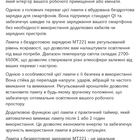
який інтер'єр вашого робочого приміщення або кімнати.
Однією з головних переваг цієї лампи є вбудована бездротова
зарядка для смартфонів. Вона підтримує стандарт QI та
забезпечує швидке та зручне заряджання вашого смартфона
без необхідності використання додаткових кабелів чи
зарядних пристроїв.
Лампа з бездротовою зарядкою MT221 має регульований
рівень яскравості, що дозволяє вам налаштувати освітлення
під ваші потреби. Діапазон температур світла складає 2700-
6500K, що дозволяє створювати різні атмосфери залежно від
ваших переваг і настрою.
Однією з особливостей цієї лампи є її безпека в використанні.
Вона стійка до перепадів напруги, ударів, вібрацій та частого
вмикання та вимикання. Регульований кронштейн дозволяє
встановити лампу в будь-якому зручному положенні, що
забезпечує оптимальне освітлення вашого робочого
простору.
Додатковою функцією цієї лампи є практичний таймер, який
автоматично вимикає лампу після 1 або 2 годин
використання. Це дозволяє економити енергію та забезпечує
зручність використання лампи в різних ситуаціях.
Лампа з бездротовою зарядкою MT221 - це ідеальне