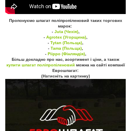
Пропонуємо шпагат поліпропіленовий таких торгових
марок:
-
Juta (Чехія)
,
-
Agrotex (Угорщина)
,
-
Tytan (Польща)
,
-
Tama (Польща)
,
-
Piippo (Фінляндія)
,
Більш докладно про нас, асортимент і ціни, а також
купити шпагат поліпропіленовий
можна на сайті компанії
Еврошпагат:
(Натисніть на картинку)