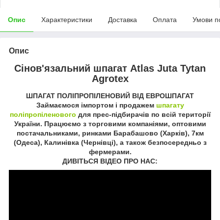
Опис
Характеристики
Доставка
Оплата
Умови п
Опис
Сінов'язальний шпагат Atlas Juta Tytan
Agrotex
ШПАГАТ ПОЛІПРОПІЛЕНОВИЙ ВІД ЕВРОШПАГАТ
Займаємося імпортом і продажем
шпагату
поліпропіленового
для прес-підбирачів по всій території
України. Працюємо з торговими компаніями, оптовими
постачальниками, ринками Барабашово (Харків), 7км
(Одеса), Калинівка (Чернівці), а також безпосередньо з
фермерами.
ДИВІТЬСЯ ВІДЕО ПРО НАС: