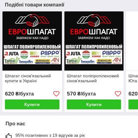
Подібні товари компанії
Шпагат сінов'язальний
Шпагат поліпропіленовий
Шпаг
купити в Україні
сінов'язальний
Юта 
620
570
620
₴/бухта
₴/бухта
Купити
Купити
Про нас
95% позитивних з 19 відгуків за рік