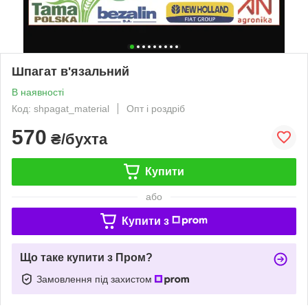
Шпагат в'язальний
В наявності
Код: shpagat_material
Опт і роздріб
570
₴/бухта
Купити
або
Купити з
Що таке купити з Пром?
Замовлення під захистом