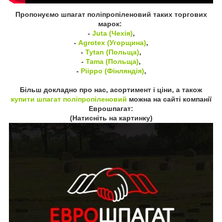
Пропонуємо шпагат поліпропіленовий таких торгових
марок:
-
Juta (Чехія)
,
-
Agrotex (Угорщина)
,
-
Tytan (Польща)
,
-
Tama (Польща)
,
-
Piippo (Фінляндія)
,
Більш докладно про нас, асортимент і ціни, а також
купити шпагат поліпропіленовий
можна на сайті компанії
Еврошпагат:
(Натисніть на картинку)