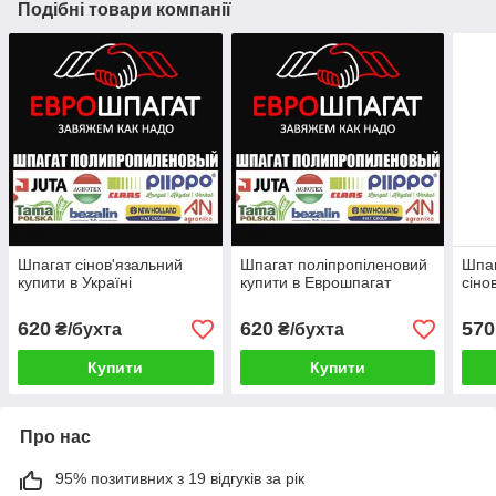
Подібні товари компанії
Шпагат сінов'язальний
Шпагат поліпропіленовий
Шпаг
купити в Україні
купити в Еврошпагат
сіно
620
620
570
₴/бухта
₴/бухта
Купити
Купити
Про нас
95% позитивних з 19 відгуків за рік